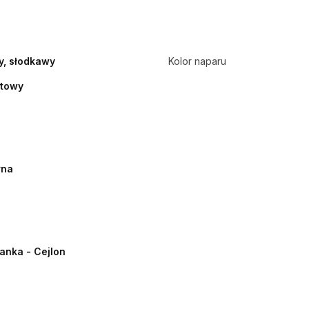
y, słodkawy
Kolor naparu
atowy
rna
Lanka - Cejlon