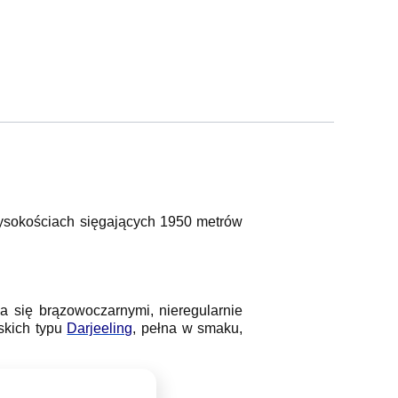
wysokościach sięgających 1950 metrów
ca się brązowoczarnymi, nieregularnie
kich typu
Darjeeling
, pełna w smaku,