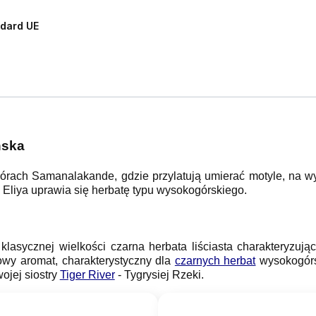
dard UE
ńska
órach Samanalakande, gdzie przylatują umierać motyle, na 
Eliya uprawia się herbatę typu wysokogórskiego.
lasycznej wielkości czarna herbata liściasta charakteryzują
towy aromat, charakterystyczny dla
czarnych herbat
wysokogórs
wojej siostry
Tiger River
- Tygrysiej Rzeki.