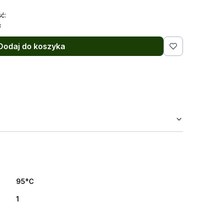
ć:
ć
Dodaj do koszyka
95°C
1