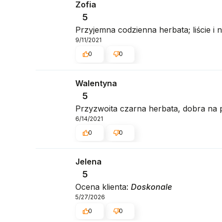
Zofia
5
Przyjemna codzienna herbata; liście i
9/11/2021
0
0
Walentyna
5
Przyzwoita czarna herbata, dobra na
6/14/2021
0
0
Jelena
5
Ocena klienta:
Doskonale
5/27/2026
0
0