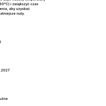
80°C) i zwiększyć czas
enia, aby uzyskać
katniejsze nuty.
6
2.2027
łużne