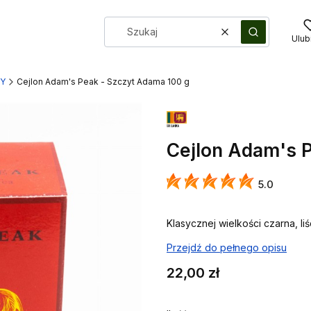
Wyczyść
Szukaj
Ulub
TY
Cejlon Adam's Peak - Szczyt Adama 100 g
Cejlon Adam's 
5.0
Klasycznej wielkości czarna, l
Przejdź do pełnego opisu
Cena
22,00 zł