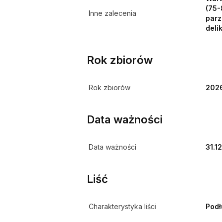
(75-
Inne zalecenia
parz
deli
Rok zbiorów
Rok zbiorów
202
Data ważności
Data ważności
31.1
Liść
Charakterystyka liści
Pod