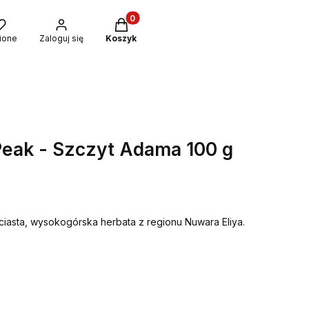
Produkty w koszyku: 0. Zobacz szcze
ione
Zaloguj się
Koszyk
Peak - Szczyt Adama 100 g
iściasta, wysokogórska herbata z regionu Nuwara Eliya.