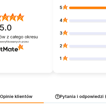
5
4
5.0
3
ntów
z całego okresu
zweryfikowanych przez
2
1
Opinie klientów
Pytania i odpowiedzi 