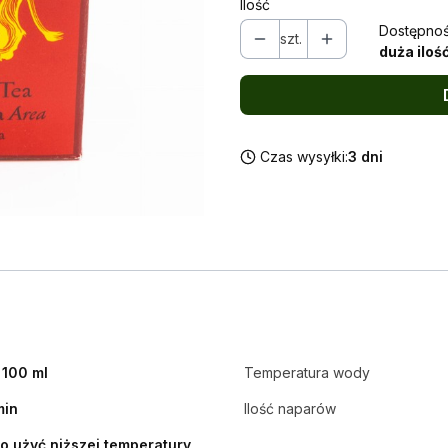
Ilość
Dostępnoś
szt.
duża iloś
Czas wysyłki:
3 dni
/ 100 ml
Temperatura wody
min
Ilość naparów
o użyć niższej temperatury