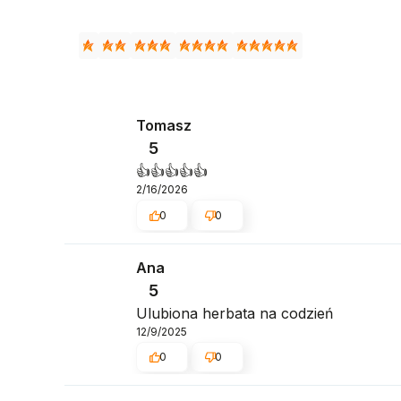
Tomasz
5
👍️👍️👍️👍️👍️
2/16/2026
0
0
Ana
5
Ulubiona herbata na codzień
12/9/2025
0
0