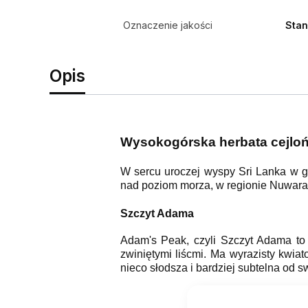
Oznaczenie jakości
Stan
Opis
Wysokogórska herbata cejlo
W sercu uroczej wyspy Sri Lanka w g
nad poziom morza, w regionie Nuwara 
Szczyt Adama
Adam's Peak, czyli Szczyt Adama to k
zwiniętymi liścmi. Ma wyrazisty kwia
nieco słodsza i bardziej subtelna od s