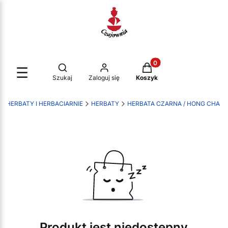
Produkty w koszyku: 0.
Otwórz wyszukiwarkę
☰
Szukaj
Zaloguj się
Koszyk
- HERBATY I HERBACIARNIE
HERBATY
HERBATA CZARNA / HONG CHA
Produkt jest niedostępny