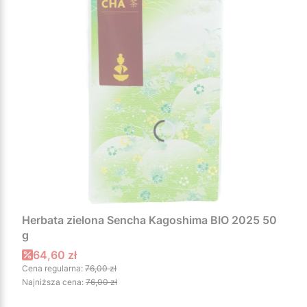
Herbata zielona Sencha Kagoshima BIO 2025 50
g
Cena promocyjna
64,60 zł
Cena regularna:
76,00 zł
Najniższa cena:
76,00 zł