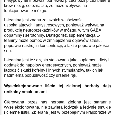
nietypowy aminokwas, ponieważ przechodzi przez barierę
krew-mózg, co oznacza, że może wpływać na
funkcjonowanie mózgu.
L-teanina jest znana ze swoich właściwości
uspokajających i antystresowych, ponieważ wpływa na
produkcję neuroprzekaźników w mózgu, w tym GABA,
dopaminy i serotoniny. Dlatego też, suplementacja L-
teaniny może pomóc w zmniejszeniu objawów stresu,
poprawie nastroju i koncentracji, a także poprawie jakości
snu.
L-teanina jest też często stosowana jako suplement diety i
dodatek do napojów energetycznych, ponieważ może
łagodzić skutki kofeiny i innych stymulantów, takich jak
nadmierna pobudliwość czy drżenie rąk.
Wyselekcjonowane liście tej zielonej herbaty dają
unikalny smak umami
Oferowana przez nas herbata zielona jest starannie
wyselekcjonowana, nie zawiera łodyżek a jedynie smukłe
i ciemne listki. Zbierana jest w przepięknym krajobrazie w