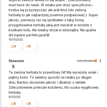
must have do nauki. W smaku jest dość specyficzna i
trzeba się przyzwyczaić ale jeśli ktoś lubi zieloną
herbatę to jak najbardziej powinna podpasować;). Super
jakość, pierwszy raz się spotkałam z taką formą
przygotowania herbaty jaką jest macerat w wodzie z
kostkami lodu. Ale totalny strzał w dziesiątke. Na upalne
dni będzie perfekcyjna!🤩
10/11/2025
0
0
Sławomir
zweryfikowano
5
Ta zielona herbata to prawdziwy hit! Ma wyrazisty smak i
piękny kolor. To świetny sposób na relaks po długim
dniu. Bardzo doceniam jakość i dbałość o detale.
Zdecydowanie polecam każdemu, kto szuka wyjątkowej
herbaty.
9/1/2025
0
0