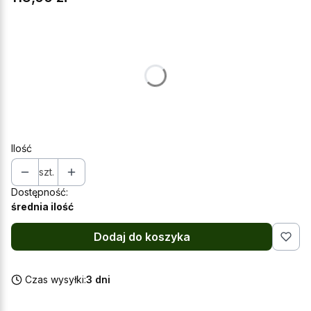
Wybierz wariant produktu:
Poszczególne warianty mogą różnić się ceną
*
Wybierz wielkość opakowania
Wybierz
Ilość
szt.
Dostępność:
średnia ilość
Dodaj do koszyka
Czas wysyłki:
3 dni