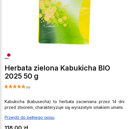
Herbata zielona Kabukicha BIO
2025 50 g
5.0
Kabukicha (kabusecha) to herbata zacieniana przez 14 dni
przed zbiorem, charakteryzuje się wyrazistym smakiem umami.
Przejdź do pełnego opisu
Cena
118,00 zł