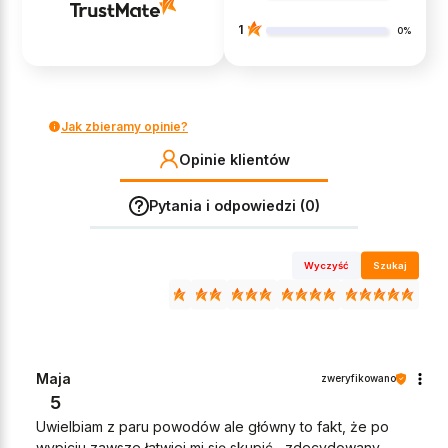
1
0%
Jak zbieramy opinie?
Opinie klientów
Pytania i odpowiedzi (0)
Wyczyść
Szukaj
Maja
zweryfikowano
5
Uwielbiam z paru powodów ale główny to fakt, że po
wypiciu zawsze łatwiej mi się skupić , zdecydowany