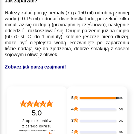
Jak zaparzać?
Należy zalać porcję herbaty (7 g / 150 ml) odrobiną zimnej
wody (10-15 ml) i dodać dwie kostki lodu, poczekać kilka
minut, aż się roztopią (przynajmniej częściowo), następnie
odcedzić i rozkoszować się. Drugie parzenie już na ciepło
(60-70 st. C, do 1 minuty), kolejne jeszcze nieco dłużej,
może być cieplejsza wodą. Rozwinięte po zaparzeniu
liście nadają się do zjedzenia, dobrze smakują z sosem
sojowym i oliwą z oliwek.
Zobacz jak parzą czajmani!
5
100%
4
0%
5.0
3
2
opinii klientów
0%
z całego okresu
zebranych i zweryfikowanych przez
2
0%