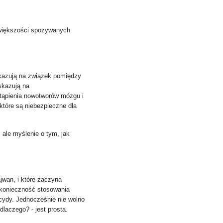
 większości spożywanych
kazują na związek pomiędzy
kazują na
tąpienia nowotworów mózgu i
które są niebezpieczne dla
, ale myślenie o tym, jak
ajwan, i które zaczyna
 konieczność stosowania
icydy. Jednocześnie nie wolno
laczego? - jest prosta.