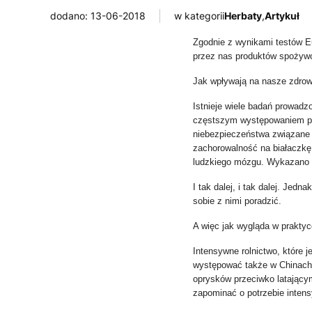
dodano: 13-06-2018
w kategorii
Herbaty
,
Artykuł
Zgodnie z wynikami testów 
przez nas produktów spożyw
Jak wpływają na nasze zdrow
Istnieje wiele badań prowad
częstszym występowaniem pe
niebezpieczeństwa związane 
zachorowalność na białaczkę.
ludzkiego mózgu. Wykazano 
I tak dalej, i tak dalej. Jed
sobie z nimi poradzić.
A więc jak wygląda w prakty
Intensywne rolnictwo, które j
występować także w Chinach
oprysków przeciwko latającym
zapominać o potrzebie intens