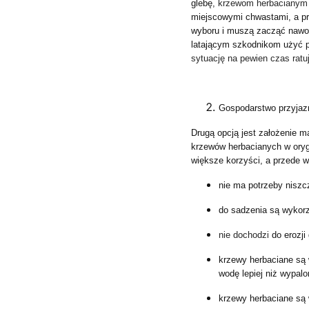
glebę,
krzewom herbacianym
miejscowymi chwastami, a p
wyboru i muszą zacząć nawo
latającym szkodnikom użyć 
sytuację na pewien czas ratu
Gospodarstwo przyjaz
Drugą opcją jest założenie 
krzewów herbacianych w oryg
większe korzyści, a przede 
nie ma potrzeby niszc
do sadzenia są wykorz
nie dochodzi
do erozji
krzewy herbaciane są
wodę lepiej niż wypal
krzewy herbaciane są 