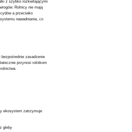
alki z szybko rozkwitającymi
 wrogów
.
Rolnicy nie mają
icydów a przeciwko
 systemu nawadniania
, co
b bezpośrednie zasadzenie
tatecznie przynosi rolnikom
rolnictwa
.
tny ekosystem zatrzymuje
z gleby