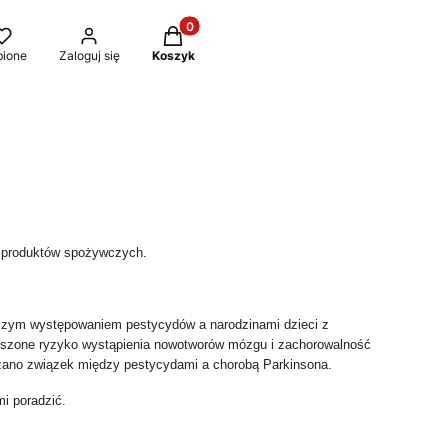
Produkty w koszyku: 0. Zobacz szczeg
bione
Zaloguj się
Koszyk
s produktów spożywczych
.
szym występowaniem pestycydów a narodzinami dzieci z
kszone ryzyko wystąpienia nowotworów mózgu i zachorowalność
azano związek między pestycydami a chorobą Parkinsona.
mi poradzić.