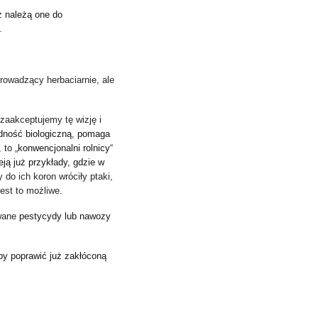
aż
należą one do
.
rowadzący herbaciarnie, ale
i zaakceptujemy tę wizję i
dność biologiczną
,
pomaga
, to „
konwencjonalni rolnicy
“
ieją już przykłady, gdzie w
y do ich koron wróciły ptaki,
jest to możliwe.
owane
pestycydy lub nawozy
by poprawić już zakłóconą