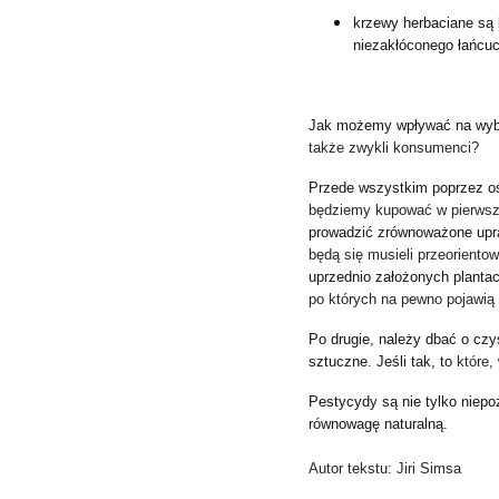
krzewy herbaciane są 
niezakłóconego łańcu
Jak możemy wpływać na wybr
także zwykli konsumenci?
Przede wszystkim poprzez oś
będziemy kupować w pierws
prowadzić zrównoważone upra
będą się musieli przeoriento
uprzednio założonych planta
po których na pewno pojawią 
Po drugie, należy dbać o czy
sztuczne
.
Jeśli tak, to
które,
Pestycydy są nie tylko niep
równowagę naturalną
.
Autor tekstu: Jiri Simsa