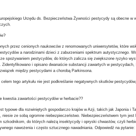
Europejskiego Urzędu ds. Bezpieczeństwa Żywności pestycydy są obecne w
czych
.
ie
?
zonych przez cenionych naukowców z renomowanych uniwersytetów, które ws
stycydów a narodzinami dzieci z zaburzeniami spektrum autystycznego.
Ws
ze spożywaniem pestycydów, do których zalicza się zwiększone ryzyko wys
 Zidentyfikowano i opisano dwanaście substancji zawartych w pestycydach, 
związek między pestycydami a chorobą Parkinsona.
nak celem tego artykułu nie jest podkreślanie negatywnych skutków pestycydów
ce kwestia zawartości pestycydów w herbacie??
est typowe dla rozwiniętych gospodarczo krajów w Azji, takich jak Japonia i T
, niesie ze sobą ogromne niebezpieczeństwo. Niebezpieczeństwem tym jest
 szkodnikom, do których należą insektycydy i opryski chwastów, czyli herb
ywnego nawożenia i często sztucznego nawadniania. Odpowiedź na pytanie: d