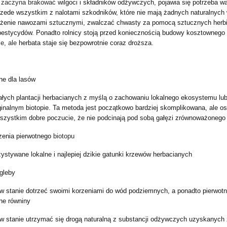
 zaczyna brakować
wilgoci i składników odżywczych
,
pojawia się potrzeba w
rzede wszystkim z nalotami szkodników
,
które nie mają żadnych naturalnych
żenie nawozami sztucznymi, zwalczać chwasty za pomocą sztucznych herb
pestycydów
.
Ponadto rolnicy stoją przed koniecznością budowy kosztownego
je, ale
herbata staje się bezpowrotnie coraz droższa
.
ne dla lasów
małych plantacji herbacianych z myślą o zachowaniu lokalnego ekosystemu lu
inalnym biotopie.
Ta metoda jest początkowo bardziej skomplikowana, ale os
wszystkim dobre poczucie, że nie podcinają pod sobą gałęzi zrównoważonego 
zenia pierwotnego
biotopu
ystywane lokalne i najlepiej dzikie gatunki krzewów herbacianych
 gleby
 w stanie dotrzeć swoimi korzeniami do wód podziemnych, a ponadto pierwo
one równiny
w stanie utrzymać się drogą naturalną z substancji odżywczych uzyskanych 