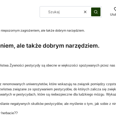
Wyczyść
Szukaj
Ulu
 niepozornym zagrożeniem, ale także dobrym narzędziem.
niem, ale także dobrym narzędziem.
zeństwa Żywności pestycydy są obecne w większości spożywanych przez na
 z renomowanych uniwersytetów, które wskazują na związek pomiędzy częst
zeństwa związane ze spożywaniem pestycydów, do których zalicza się zwię
 zawartych w pestycydach, które są niebezpieczne dla ludzkiego mózgu. Wyk
dkreślanie negatywnych skutków pestycydów, ale myślenie o tym, jak sobie z ni
w herbacie??