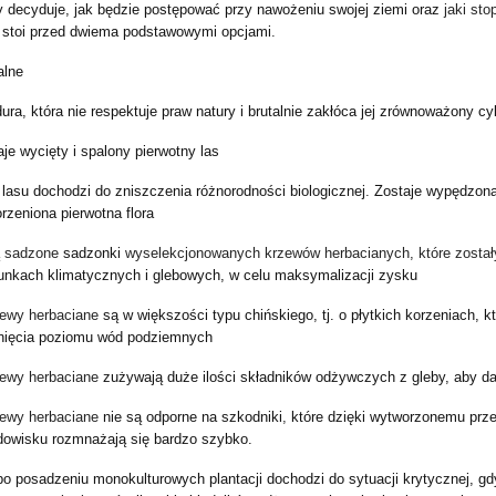
ry decyduje, jak będzie postępować przy nawożeniu swojej ziemi oraz
jaki sto
, stoi przed dwiema podstawowymi opcjami
.
alne
ura, która nie respektuje praw natury i brutalnie zakłóca jej zrównoważony cy
aje wycięty i spalony pierwotny las
lasu dochodzi do zniszczenia różnorodności biologicznej
.
Zostaje wypędzona
rzeniona pierwotna flora
są sadzone
sadzonki
wyselekcjonowanych krzewów herbacianych, które zosta
unkach klimatycznych i glebowych, w celu maksymalizacji zysku
zewy herbaciane
są w większości typu chińskiego, tj. o płytkich korzeniach, 
ągnięcia poziomu wód podziemnych
zewy herbaciane
zużywają duże ilości składników odżywczych z gleby, aby d
zewy herbaciane
nie są odporne na szkodniki
,
które dzięki wytworzonemu prz
dowisku
rozmnażają się bardzo szybko.
po posadzeniu monokulturowych plantacji dochodzi do sytuacji krytycznej, g