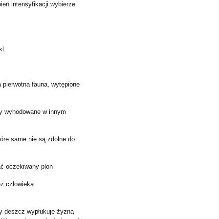
pień
intensyfikacji
wybierze
kl
.
 pierwotna fauna, wytępione
ły wy
hodowane w innym
które same nie są zdolne do
ać oczekiwany plon
ez człowieka
dy deszcz wypłukuje żyzną