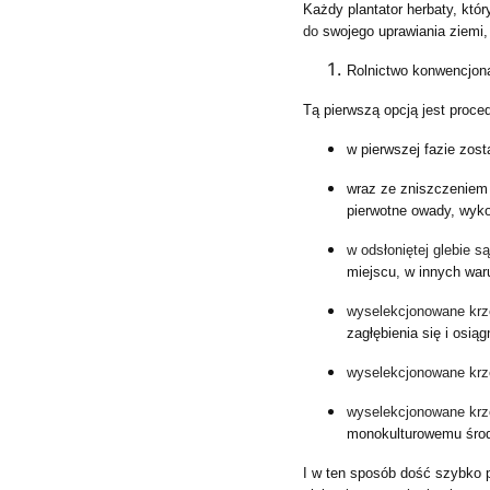
Każdy plantator herbaty, któ
do
swojego uprawiania ziemi
Rolnictwo konwencjon
Tą pierwszą opcją jest proced
w pierwszej fazie zost
wraz ze zniszczeniem 
pierwotne owady, wyko
w odsłoniętej glebie 
miejscu
,
w innych war
wyselekcjonowane kr
zagłębienia się i osi
wyselekcjonowane kr
wyselekcjonowane kr
monokulturowemu śro
I w ten sposób dość szybko 