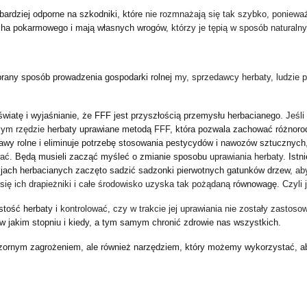
bardziej odporne na szkodniki, które
nie rozmnażają się tak szybko, poniew
cha pokarmowego i mają własnych wrogów
, którzy je tępią w sposób naturalny
any sposób prowadzenia gospodarki rolnej
my, sprzedawcy herbaty, ludzie p
wiatę i wyjaśnianie, że FFF jest przyszłością przemysłu herbacianego
. Jeśl
zym rzędzie
herbaty uprawiane metodą
FFF,
która pozwala zachować różnoro
wy rolne i eliminuje potrzebę stosowania pestycydów i nawozów sztucznych
wać.
Będą musieli zacząć myśleć o zmianie sposobu
uprawiania herbaty.
Istn
cjach herbacianych zaczęto sadzić sadzonki pierwotnych gatunków drzew
, ab
się ich drapieżniki i całe środowisko uzyska tak pożądaną
równowagę.
Czyli 
stość herbaty i
kontrolować, czy w trakcie jej uprawiania nie zostały zastos
w jakim stopniu i kiedy
,
a tym samym chronić zdrowie nas wszystkich
.
ozornym zagrożeniem, ale również narzędziem, który możemy wykorzystać, a