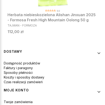
5.0
Herbata niebieskozielona Alishan Jinxuan 2025
- Formosa Fresh High Mountain Oolong 50 g
PRODUCENT
TAJWAN - FORMOZA
Cena
112,00 zł
Linki w stopce
DOSTAWY
Dostępność produktów
Faktury i paragony
Sposoby płatności
Koszty i sposoby dostawy
Czas realizacji zamówień
MOJE KONTO
Twoje zamówienia