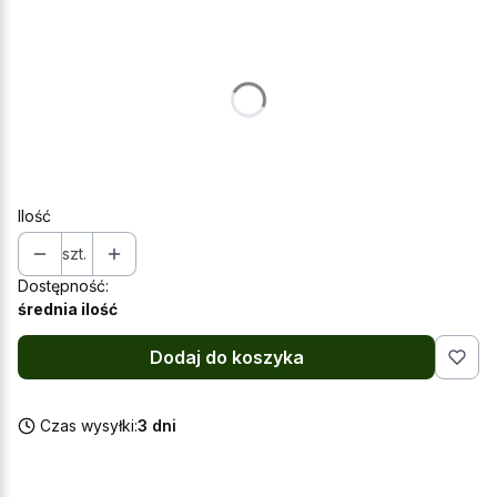
Wybierz wariant produktu:
Poszczególne warianty mogą różnić się ceną
*
Wybierz wielkość opakowania
Wybierz
Ilość
szt.
Dostępność:
średnia ilość
Dodaj do koszyka
Czas wysyłki:
3 dni