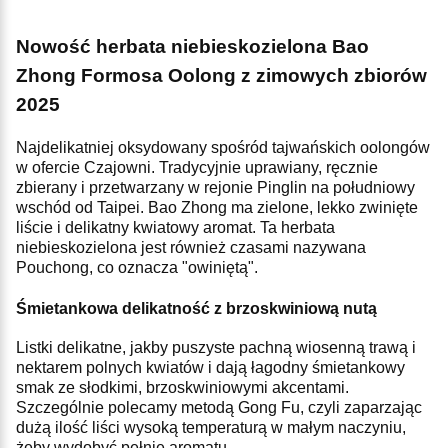
Nowość herbata niebieskozielona Bao
Zhong Formosa Oolong z zimowych zbiorów
2025
Najdelikatniej oksydowany spośród tajwańskich oolongów
w ofercie Czajowni. Tradycyjnie uprawiany, ręcznie
zbierany i przetwarzany w rejonie Pinglin na południowy
wschód od Taipei. Bao Zhong ma zielone, lekko zwinięte
liście i delikatny kwiatowy aromat. Ta herbata
niebieskozielona jest również czasami nazywana
Pouchong, co oznacza "owiniętą".
Śmietankowa delikatność z brzoskwiniową nutą
Listki delikatne, jakby puszyste pachną wiosenną trawą i
nektarem polnych kwiatów i dają łagodny śmietankowy
smak ze słodkimi, brzoskwiniowymi akcentami.
Szczególnie polecamy metodą Gong Fu, czyli zaparzając
dużą ilość liści wysoką temperaturą w małym naczyniu,
żeby wydobyć pełnię aromatu.