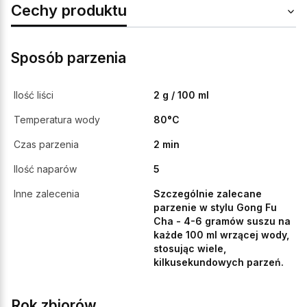
Cechy produktu
Sposób parzenia
Ilość liści
2 g / 100 ml
Temperatura wody
80°C
Czas parzenia
2 min
Ilość naparów
5
Inne zalecenia
Szczególnie zalecane
parzenie w stylu Gong Fu
Cha - 4-6 gramów suszu na
każde 100 ml wrzącej wody,
stosując wiele,
kilkusekundowych parzeń.
Rok zbiorów