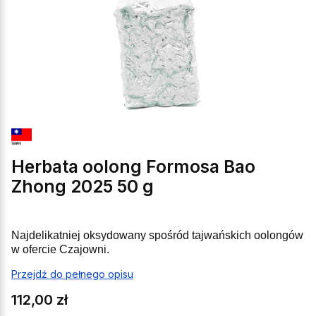
Herbata oolong Formosa Bao
Zhong 2025 50 g
Najdelikatniej oksydowany spośród tajwańskich oolongów
w ofercie Czajowni.
Przejdź do pełnego opisu
Cena
112,00 zł