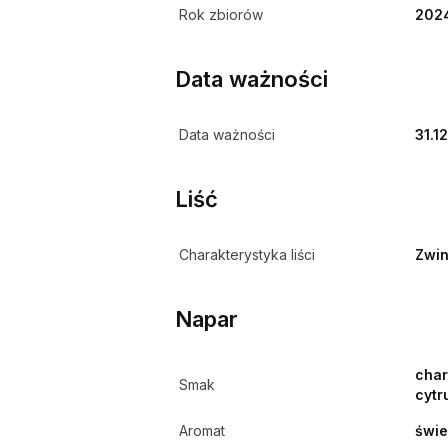
Rok zbiorów
202
Data ważności
Data ważności
31.1
Liść
Charakterystyka liści
Zwin
Napar
char
Smak
cytr
Aromat
świe