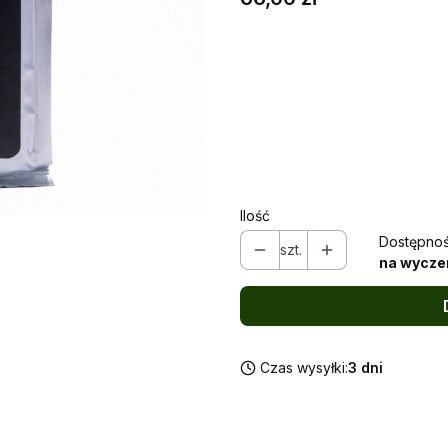
Wybierz wariant produktu
Poszczególne warianty mogą ró
*
Wybierz wielkość opakowani
Wybierz
Ilość
Dostępnoś
szt.
na wycze
Czas wysyłki:
3 dni