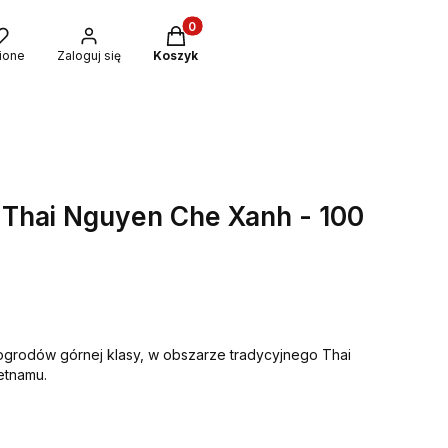
Produkty w koszyku: 0. Zobacz szcze
ione
Zaloguj się
Koszyk
 Thai Nguyen Che Xanh - 100
ogrodów górnej klasy, w obszarze tradycyjnego Thai
etnamu.