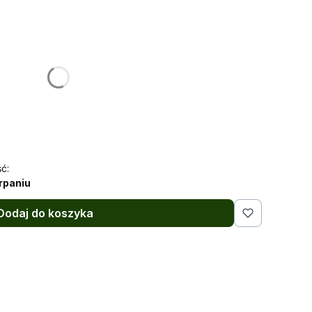
:
żnić się ceną
a
ć:
rpaniu
Dodaj do koszyka