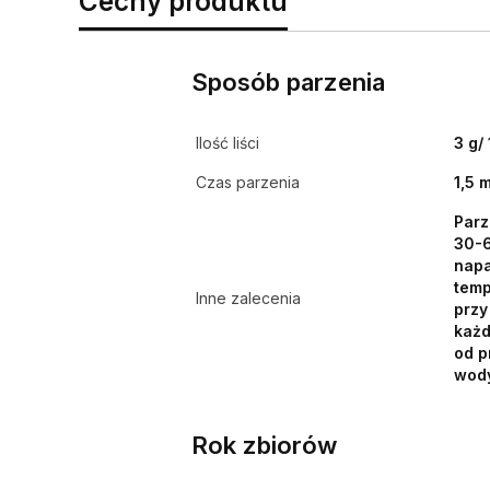
Cechy produktu
Sposób parzenia
Ilość liści
3 g/
Czas parzenia
1,5 
Parz
30-6
napa
temp
Inne zalecenia
przy
każd
od p
wody
Rok zbiorów