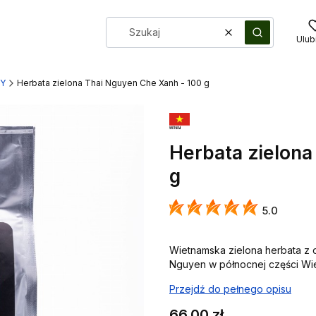
Wyczyść
Szukaj
Ulub
TY
Herbata zielona Thai Nguyen Che Xanh - 100 g
Herbata zielona
g
5.0
Wietnamska zielona herbata z 
Nguyen w północnej części Wi
Przejdź do pełnego opisu
Cena
66,00 zł