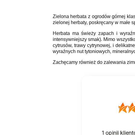
Zielona herbata z ogrodów górnej kla
zielonej herbaty, poskręcany w małe sp
Herbata ma świeży zapach i wyraźny
intensywniejszy smak). Mimo wszystko
cytrusów, trawy cytrynowej, i delikat
wyraźnych nut tytoniowych, mineralnych
Zachęcamy również do zalewania zimn
1
opinii klie