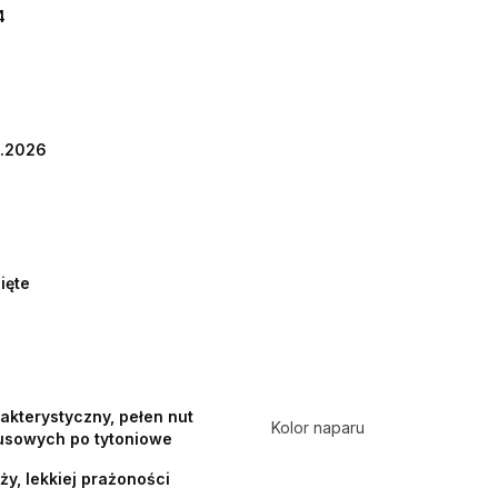
4
2.2026
ięte
akterystyczny, pełen nut
Kolor naparu
usowych po tytoniowe
ży, lekkiej prażoności