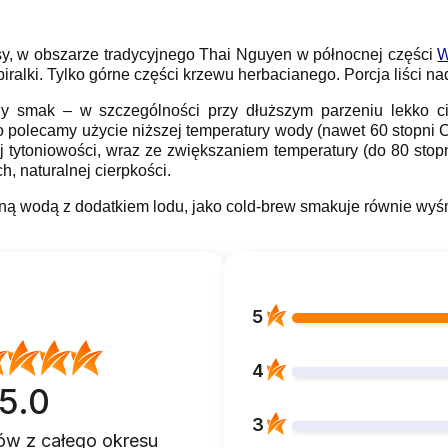
sy, w obszarze tradycyjnego Thai Nguyen w północnej części
W
iralki. Tylko górne części krzewu herbacianego. Porcja liści na
 smak – w szczególności przy dłuższym parzeniu lekko ci
 polecamy użycie niższej temperatury wody (nawet 60 stopni C
nej tytoniowości, wraz ze zwiększaniem temperatury (do 80 stop
, naturalnej cierpkości.
ą wodą z dodatkiem lodu, jako cold-brew smakuje równie wyśm
5
4
5.0
3
ntów
z całego okresu