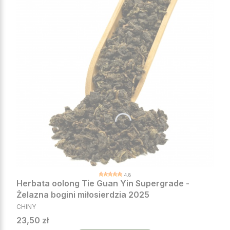
4.8
Herbata oolong Tie Guan Yin Supergrade -
Żelazna bogini miłosierdzia 2025
PRODUCENT
CHINY
Cena
23,50 zł