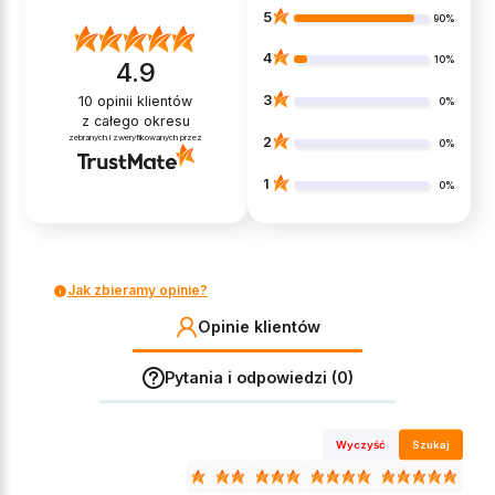
5
90%
4
10%
4.9
3
10
opinii klientów
0%
z całego okresu
zebranych i zweryfikowanych przez
2
0%
1
0%
Jak zbieramy opinie?
Opinie klientów
Pytania i odpowiedzi (0)
Wyczyść
Szukaj