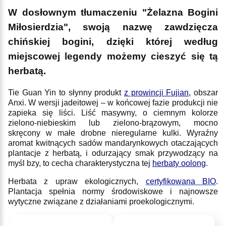
W dosłownym tłumaczeniu "Żelazna Bogini
Miłosierdzia", swoją nazwę zawdzięcza
chińskiej bogini, dzięki której według
miejscowej legendy możemy cieszyć się tą
herbatą.
Tie Guan Yin to słynny produkt
z prowincji Fujian
, obszar
Anxi. W wersji jadeitowej – w końcowej fazie produkcji nie
zapieka się liści. Liść masywny, o ciemnym kolorze
zielono-niebieskim lub zielono-brązowym, mocno
skręcony w małe drobne nieregularne kulki. Wyraźny
aromat kwitnących sadów mandarynkowych otaczających
plantacje z herbatą, i odurzający smak przywodzący na
myśl bzy, to cecha charakterystyczna tej
herbaty oolong
.
Herbata z upraw ekologicznych,
certyfikowana BIO
.
Plantacja spełnia normy środowiskowe i najnowsze
wytyczne związane z działaniami proekologicznymi.