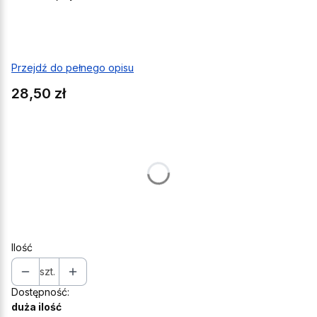
Przejdź do pełnego opisu
Cena
28,50 zł
Wybierz wariant produktu:
Poszczególne warianty mogą różnić się ceną
*
Wybierz wielkość opakowania
Wybierz
Ilość
szt.
Dostępność:
duża ilość