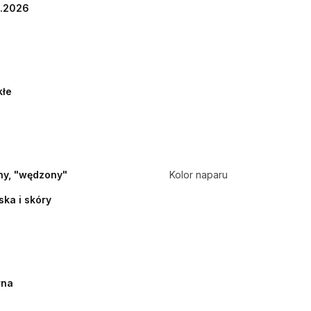
2.2026
kłe
y, "wędzony"
Kolor naparu
ska i skóry
rna