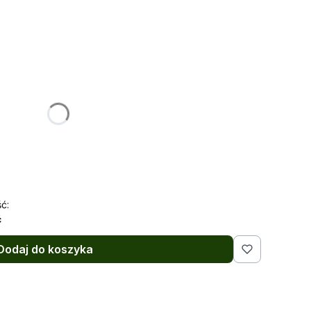
:
żnić się ceną
a
ć:
ć
Dodaj do koszyka