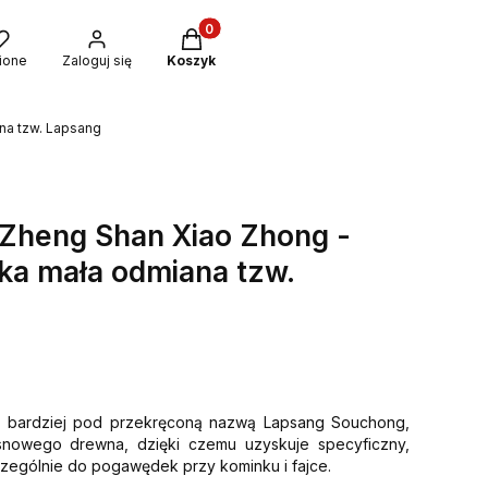
Produkty w koszyku: 0. Zobacz szcze
ione
Zaloguj się
Koszyk
na tzw. Lapsang
 Zheng Shan Xiao Zhong -
ka mała odmiana tzw.
na bardziej pod przekręconą nazwą Lapsang Souchong,
nowego drewna, dzięki czemu uzyskuje specyficzny,
czególnie do pogawędek przy kominku i fajce.