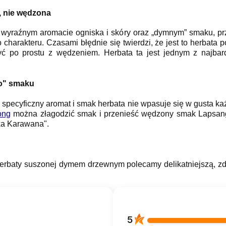
 nie wędzona
 o wyraźnym aromacie ogniska i skóry oraz „dymnym” smaku, pr
charakteru. Czasami błędnie się twierdzi, że jest to herbat
yć po prostu z wędzeniem. Herbata ta jest jednym z najba
o" smaku
 specyficzny aromat i smak herbata nie wpasuje się w gusta każ
ong
można złagodzić smak i przenieść wędzony smak Lapsanga
ka Karawana".
rbaty suszonej dymem drzewnym polecamy delikatniejszą, zd
5