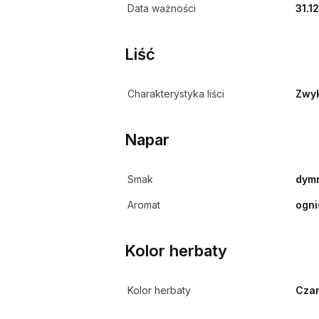
Data ważności
31.1
Liść
Charakterystyka liści
Zwy
Napar
Smak
dymn
Aromat
ogni
Kolor herbaty
Kolor herbaty
Cza