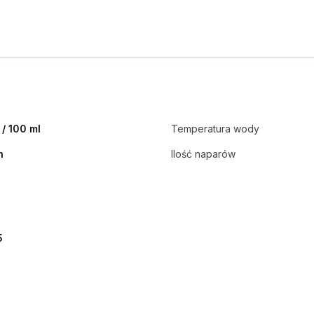
 / 100 ml
Temperatura wody
n
Ilość naparów
5