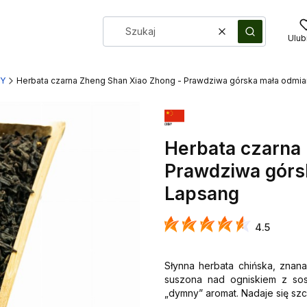
Wyczyść
Szukaj
Ulub
TY
Herbata czarna Zheng Shan Xiao Zhong - Prawdziwa górska mała odmia
Herbata czarna
Prawdziwa górs
Lapsang
4.5
Słynna herbata chińska, zna
suszona nad ogniskiem z sos
„dymny” aromat. Nadaje się sz