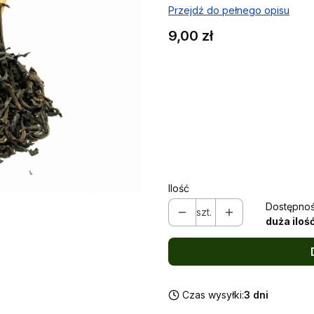
Przejdź do pełnego opisu
Cena
9,00 zł
Wybierz wariant produktu
Poszczególne warianty mogą ró
*
Wybierz wielkość opakowani
Wybierz
Ilość
Dostępnoś
szt.
duża iloś
Czas wysyłki:
3 dni