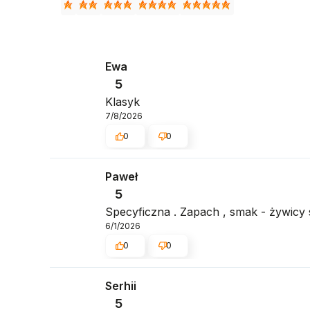
Ewa
5
Klasyk
7/8/2026
0
0
Paweł
5
Specyficzna . Zapach , smak - żywicy s
6/1/2026
0
0
Serhii
5