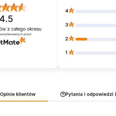
4
4.5
3
ntów
z całego okresu
zweryfikowanych przez
2
1
Opinie klientów
Pytania i odpowiedzi 