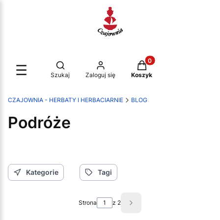
Produkty w koszyku: 0.
Otwórz wyszukiwarkę
☰
Szukaj
Zaloguj się
Koszyk
CZAJOWNIA - HERBATY I HERBACIARNIE
BLOG
Podróże
Kategorie
Tagi
Strona
z 2
Następne wpisy