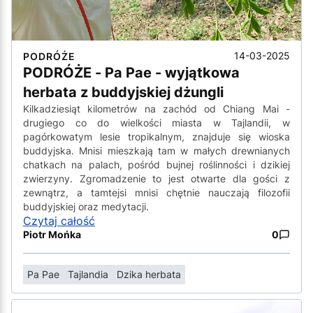
14-03-2025
PODRÓŻE
PODRÓŻE - Pa Pae - wyjątkowa
herbata z buddyjskiej dżungli
Kilkadziesiąt kilometrów na zachód od Chiang Mai -
drugiego co do wielkości miasta w Tajlandii, w
pagórkowatym lesie tropikalnym, znajduje się wioska
buddyjska. Mnisi mieszkają tam w małych drewnianych
chatkach na palach, pośród bujnej roślinności i dzikiej
zwierzyny. Zgromadzenie to jest otwarte dla gości z
zewnątrz, a tamtejsi mnisi chętnie nauczają filozofii
buddyjskiej oraz medytacji.
Czytaj całość
Piotr Mońka
0
Pa Pae
Tajlandia
Dzika herbata