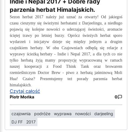
Indie i Nepal 2017 + Dobre rady
parzenia herbat Himalajskich.
Sezon herbat 2017 należy już uznać za otwarty! Od jakiegoś
czasu cieszymy się świeżymi herbatami z Darjeelingu, a niedługo
pojawią się kolejne nowości o uderzającej świeżości, aromacie
ściętej trawy po letniej burzy. Oprócz świeżych herbat sporo
wydarzeń i inicjatyw dzieje się między jednym a drugim
czajnikiem herbaty. W obu Czajowniach odbędą się relacje z
wyprawy ścieżką herbaty - Indie i Nepal 2017, a dla tych co nie
tylko herbatą żyją mamy propozycję wypracowaną w ramach
naszej kooperacji z Food Think Tank oraz browarem
rzemieślniczym Doctor Brew - piwo z herbatą jaśminową Moli
Hua! Czaisz? Prezentujemy też porady parzenia herbat
himalajskich.
Czytaj całość
Piotr Mońka
0
czajownia
podróże
wyprawa
nowości
darjeeling
DJ FF
2017