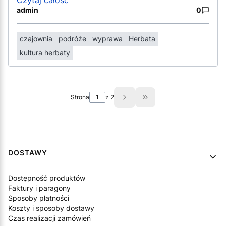
Czytaj całość
admin
0
czajownia
podróże
wyprawa
Herbata
kultura herbaty
Strona
z 2
Przejdź do ostatniej st
Linki w stopce
DOSTAWY
Dostępność produktów
Faktury i paragony
Sposoby płatności
Koszty i sposoby dostawy
Czas realizacji zamówień