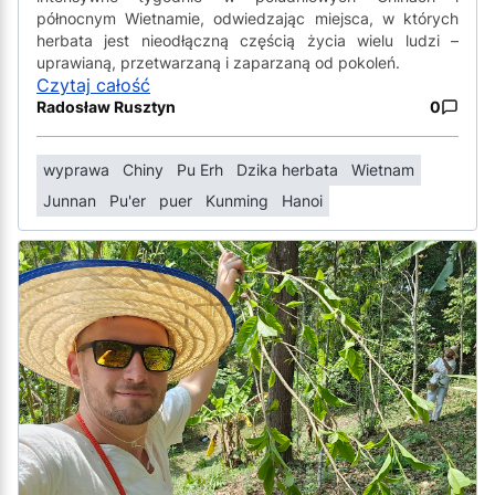
północnym Wietnamie, odwiedzając miejsca, w których
herbata jest nieodłączną częścią życia wielu ludzi –
uprawianą, przetwarzaną i zaparzaną od pokoleń.
Czytaj całość
Radosław Rusztyn
0
wyprawa
Chiny
Pu Erh
Dzika herbata
Wietnam
Junnan
Pu'er
puer
Kunming
Hanoi